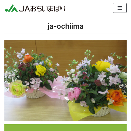
コ
ン
テ
ja-ochiima
ン
ツ
へ
ス
キ
ッ
プ