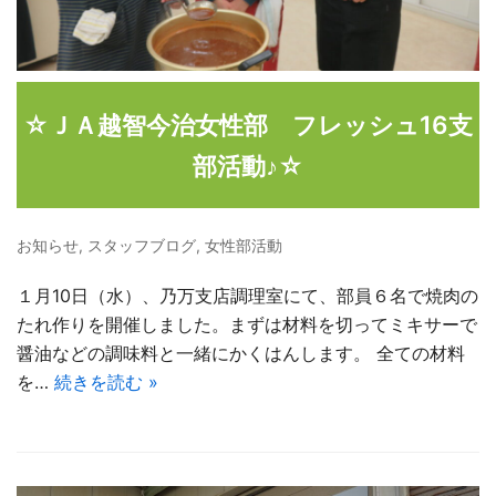
☆ＪＡ越智今治女性部 フレッシュ16支
部活動♪☆
お知らせ
,
スタッフブログ
,
女性部活動
１月10日（水）、乃万支店調理室にて、部員６名で焼肉の
たれ作りを開催しました。まずは材料を切ってミキサーで
醤油などの調味料と一緒にかくはんします。 全ての材料
を…
続きを読む »