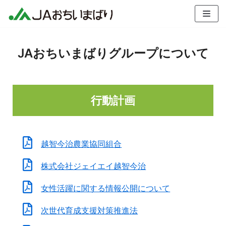
コ
ン
テ
ン
JAおちいまばりグループについて
ツ
へ
ス
行動計画
キ
ッ
プ
越智今治農業協同組合
株式会社ジェイエイ越智今治
女性活躍に関する情報公開について
次世代育成支援対策推進法