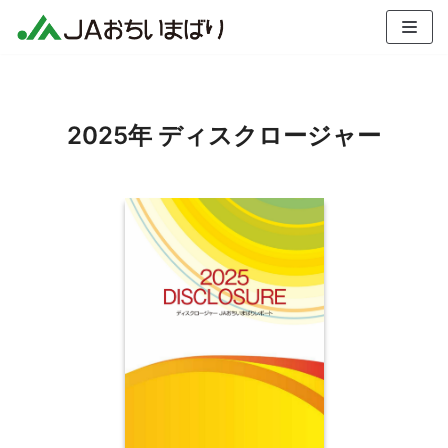
コ
ン
テ
ン
ツ
2025年 ディスクロージャー
へ
ス
キ
ッ
プ