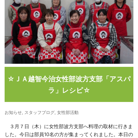
☆ＪＡ越智今治女性部波方支部「アスパ
ラ」レシピ☆
お知らせ
,
スタッフブログ
,
女性部活動
３月７日（木）に女性部波方支部へ料理の取材に行きま
した。今日は部員10名の方が集まってくれました。本日の