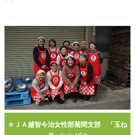
☆ＪＡ越智今治女性部菊間支部 「玉ね