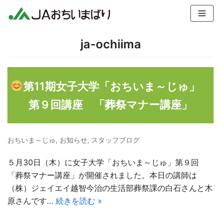
コ
ン
テ
ja-ochiima
ン
ツ
へ
第11期女子大学「おちいま～じゅ」
ス
キ
第９回講座 「葬祭マナー講座」
ッ
プ
おちいま～じゅ
,
お知らせ
,
スタッフブログ
５月30日（木）に女子大学「おちいま～じゅ」第９回
「葬祭マナー講座」が開催されました。本日の講師は
（株）ジェイエイ越智今治の生活部葬祭課の白石さんと木
原さんです…
続きを読む »