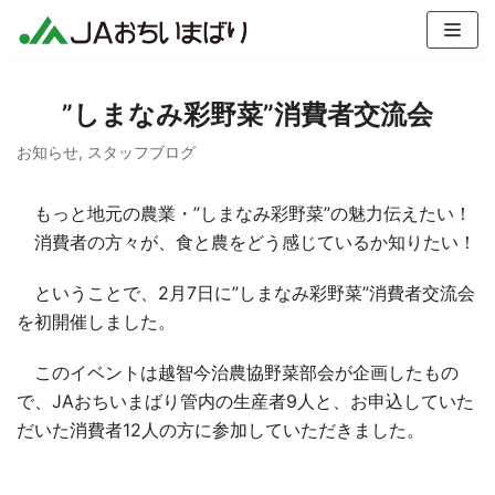
コ
ン
テ
”しまなみ彩野菜”消費者交流会
ン
ツ
お知らせ
,
スタッフブログ
へ
ス
もっと地元の農業・”しまなみ彩野菜”の魅力伝えたい！
キ
消費者の方々が、食と農をどう感じているか知りたい！
ッ
プ
ということで、2月7日に”しまなみ彩野菜”消費者交流会
を初開催しました。
このイベントは越智今治農協野菜部会が企画したもの
で、JAおちいまばり管内の生産者9人と、お申込していた
だいた消費者12人の方に参加していただきました。