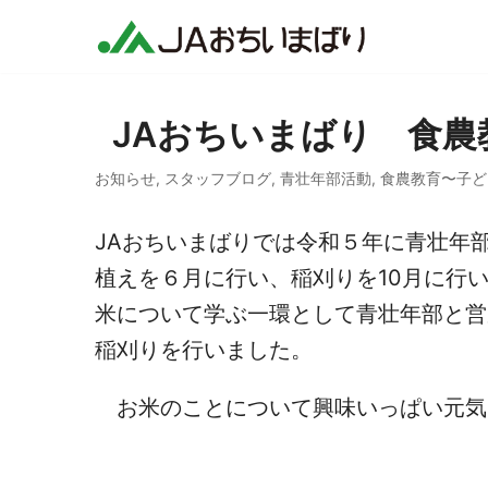
コ
ン
テ
ン
JAおちいまばり 食
ツ
へ
お知らせ
,
スタッフブログ
,
青壮年部活動
,
食農教育〜子ど
ス
キ
JAおちいまばりでは令和５年に青壮年
ッ
植えを６月に行い、稲刈りを10月に行
プ
米について学ぶ一環として青壮年部と営
稲刈りを行いました。
お米のことについて興味いっぱい元気