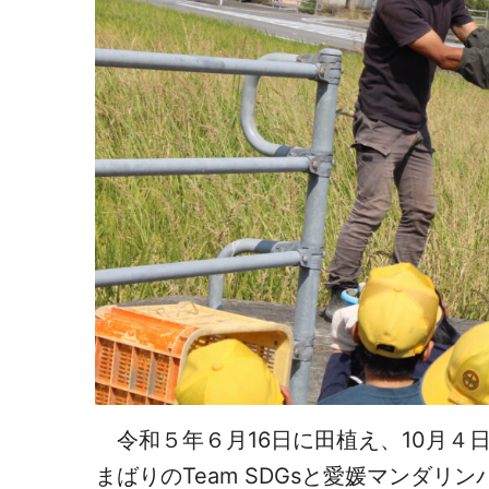
令和５年６月16日に田植え、10月４
まばりのTeam SDGsと愛媛マンダ