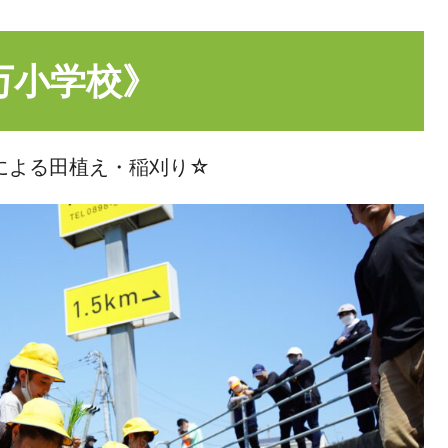
万小学校》
名による田植え・稲刈り☆