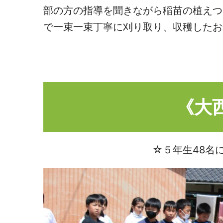
部の方の指導を聞きながら稲苗の植えつ
で一束一束丁寧に刈り取り、収穫したお
《大
☆５年生48名