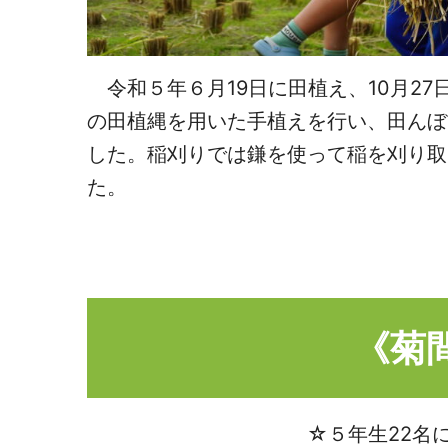
令和５年６月19日に田植え、10月2
の田植縄を用いた手植えを行い、田んぼ
した。稲刈りでは鎌を使って稲を刈り取
た。
《菊
☆５年生22名