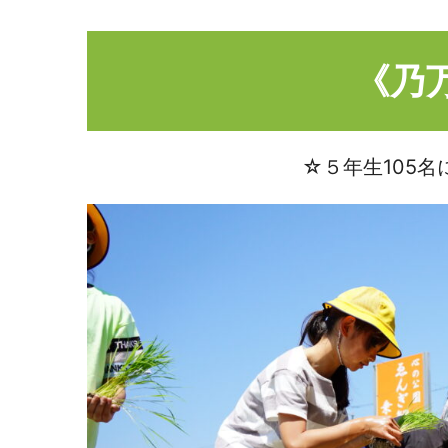
《乃
☆５年生105