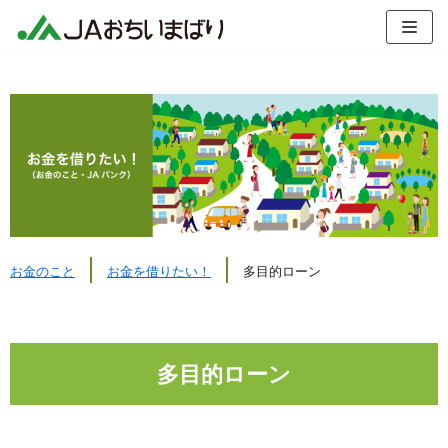
コ
ン
テ
ン
ツ
へ
ス
キ
ッ
プ
お金のこと
お金を借りたい！
多目的ローン
多目的ローン