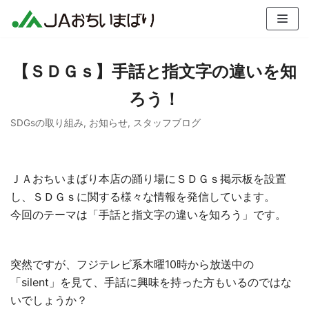
コ
ン
テ
【ＳＤＧｓ】手話と指文字の違いを知
ン
ツ
ろう！
へ
ス
SDGsの取り組み
,
お知らせ
,
スタッフブログ
キ
ッ
プ
ＪＡおちいまばり本店の踊り場にＳＤＧｓ掲示板を設置
し、ＳＤＧｓに関する様々な情報を発信しています。
今回のテーマは「手話と指文字の違いを知ろう」です。
突然ですが、フジテレビ系木曜10時から放送中の
「silent」を見て、手話に興味を持った方もいるのではな
いでしょうか？