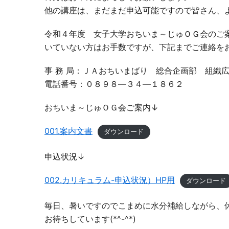
他の講座は、まだまだ申込可能ですので皆さん、
令和４年度 女子大学おちいま～じゅＯＧ会のご案
いていない方はお手数ですが、下記までご連絡を
事 務 局：ＪＡおちいまばり 総合企画部 組織
電話番号：０８９８―３４―１８６２
おちいま～じゅＯＧ会ご案内↓
001.案内文書
ダウンロード
申込状況↓
002.カリキュラム-申込状況）HP用
ダウンロード
毎日、暑いですのでこまめに水分補給しながら、
お待ちしています(*^-^*)