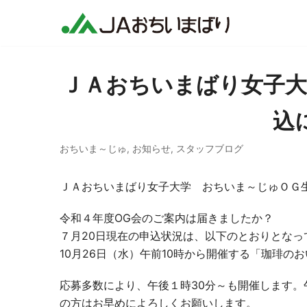
コ
ン
テ
ン
ＪＡおちいまばり女子大
ツ
へ
込
ス
キ
おちいま～じゅ
,
お知らせ
,
スタッフブログ
ッ
プ
ＪＡおちいまばり女子大学 おちいま～じゅＯＧ
令和４年度OG会のご案内は届きましたか？
７月20日現在の申込状況は、以下のとおりとなっ
10月26日（水）午前10時から開催する「珈琲
応募多数により、午後１時30分～も開催します
の方はお早めによろしくお願いします。