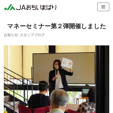
コ
ン
テ
マネーセミナー第２弾開催しました
ン
ツ
お知らせ
,
スタッフブログ
へ
ス
キ
ッ
プ