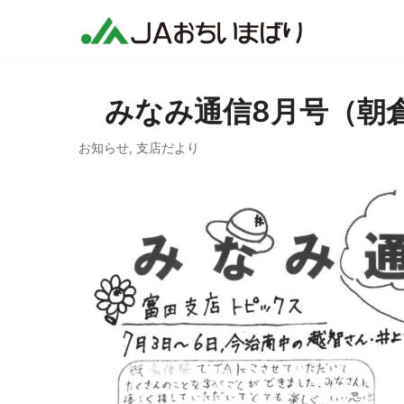
コ
ン
テ
ン
みなみ通信8月号（朝
ツ
へ
お知らせ
,
支店だより
ス
キ
ッ
プ